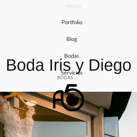
Ir
MENU
al
contenido
Portfolio
Blog
Bodas
Boda Iris y Diego
Servicios
BODAS