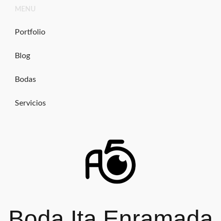
Ir
MENU
al
contenido
Portfolio
Blog
Bodas
Servicios
Boda Ita Enramada