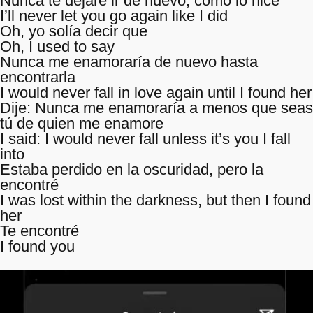
Nunca te dejaré ir de nuevo, como lo hice
I’ll never let you go again like I did
Oh, yo solía decir que
Oh, I used to say
Nunca me enamoraría de nuevo hasta
encontrarla
I would never fall in love again until I found her
Dije: Nunca me enamoraría a menos que seas
tú de quien me enamore
I said: I would never fall unless it’s you I fall
into
Estaba perdido en la oscuridad, pero la
encontré
I was lost within the darkness, but then I found
her
Te encontré
I found you