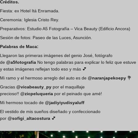
Créditos.
Fiesta: ex Hotel Itá Enramada.
Ceremonia: Iglesia Cristo Rey.
Preparativos: Estudio A5 Fotografía – Vica Beauty (Edificio Ancora)
Sesión de fotos: Paseo de las Luces, Asunción.
Palabras de Maca:
Llegaron las primeras imágenes del genio José, fotógrafo
de
@a5fotografia
No tengo palabras para explicar lo feliz que estuve
y estas imágenes reflejan todo eso y más 💕
Mi ramo y el hermoso arreglo del auto es de
@naranjapekoepy
💐
Gracias
@vicabeauty_py
por el maquillaje
precioso!!
@zicpeluqueria
por el peinado que amé!
Mi hermoso tocado de
@jadiyiyudisyaluff
El vestido de mis sueños diseñado y confeccionado
por
@sofigi_altacostura
💕