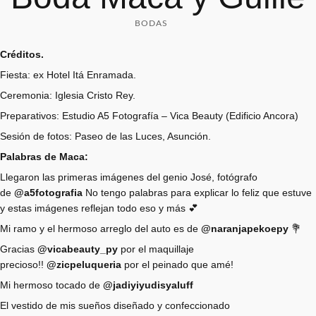
BODAS
Créditos.
Fiesta: ex Hotel Itá Enramada.
Ceremonia: Iglesia Cristo Rey.
Preparativos: Estudio A5 Fotografía – Vica Beauty (Edificio Ancora)
Sesión de fotos: Paseo de las Luces, Asunción.
Palabras de Maca:
Llegaron las primeras imágenes del genio José, fotógrafo
de
@a5fotografia
No tengo palabras para explicar lo feliz que estuve
y estas imágenes reflejan todo eso y más 💕
Mi ramo y el hermoso arreglo del auto es de
@naranjapekoepy
💐
Gracias
@vicabeauty_py
por el maquillaje
precioso!!
@zicpeluqueria
por el peinado que amé!
Mi hermoso tocado de
@jadiyiyudisyaluff
El vestido de mis sueños diseñado y confeccionado