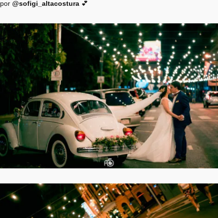
por
@sofigi_altacostura
💕