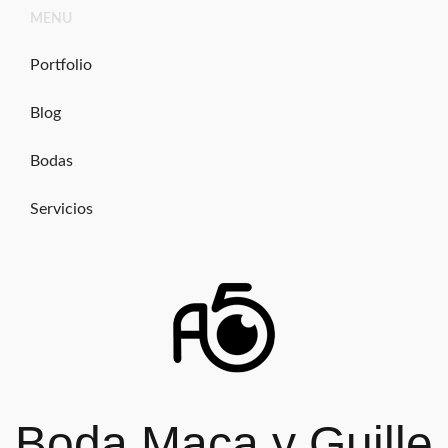
Ir
MENU
al
contenido
Portfolio
Blog
Bodas
Servicios
Boda Maca y Guille