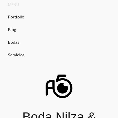
Ir
MENU
al
contenido
Portfolio
Blog
Bodas
Servicios
Boda Nilza &