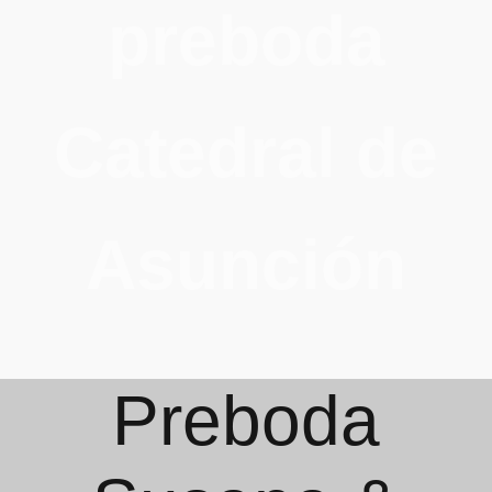
preboda
Catedral de
Asunción
Preboda