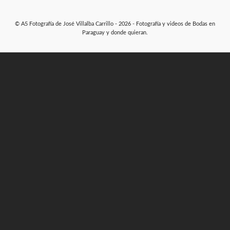
© A5 Fotografía de José Villalba Carrillo - 2026 - Fotografía y videos de Bodas en
Paraguay y donde quieran.