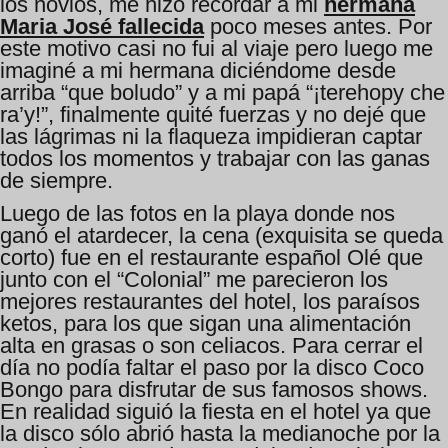
los novios, me hizo recordar a mi
hermana
Maria José fallecida
poco meses antes. Por
este motivo casi no fui al viaje pero luego me
imaginé a mi hermana diciéndome desde
arriba “que boludo” y a mi papá “¡terehopy che
ra’y!”, finalmente quité fuerzas y no dejé que
las lágrimas ni la flaqueza impidieran captar
todos los momentos y trabajar con las ganas
de siempre.
Luego de las fotos en la playa donde nos
ganó el atardecer, la cena (exquisita se queda
corto) fue en el restaurante español Olé que
junto con el “Colonial” me parecieron los
mejores restaurantes del hotel, los paraísos
ketos, para los que sigan una alimentación
alta en grasas o son celiacos. Para cerrar el
día no podía faltar el paso por la disco Coco
Bongo para disfrutar de sus famosos shows.
En realidad siguió la fiesta en el hotel ya que
la disco sólo abrió hasta la medianoche por la