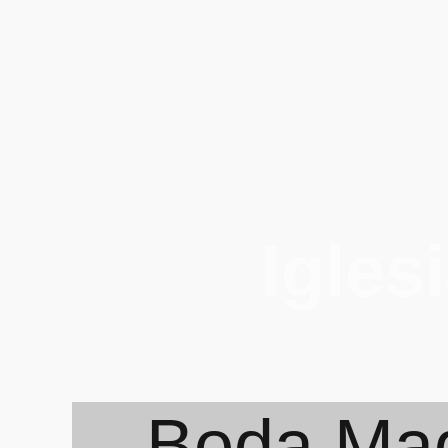
Igles
Boda Mag