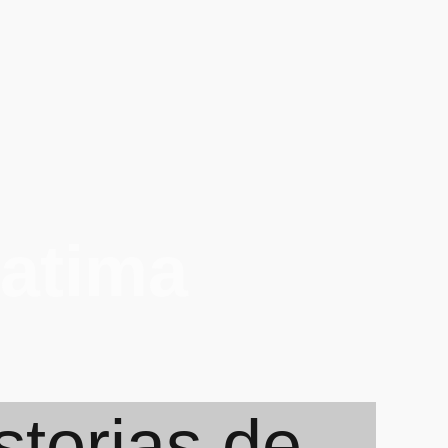
Fatima
torias de