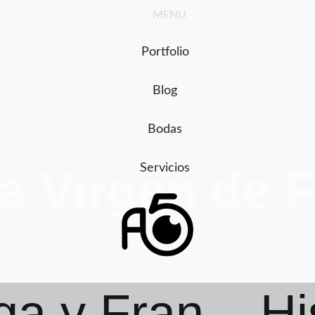
Ir
MENU
al
contenido
Portfolio
Blog
Bodas
Servicios
ia Virgen de 
a y Fran – His