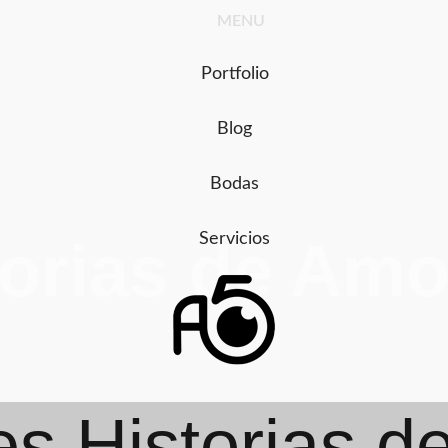
Ir
MENU
al
contenido
Portfolio
Blog
Bodas
Servicios
torias de Amo
s Historias d