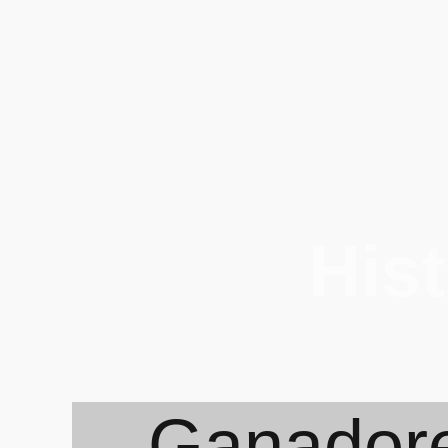
His
Ganadore