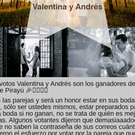
otos Valentina y Andrés son los ganadores de 
rayú 🎉👩‍❤️‍💋‍👨
s las parejas y será un honor estar en sus bo
, sólo ser ustedes mismos, estar preparados pa
 boda si no ganan, no se trata de quién es me
cias. Algunos votantes dijeron que demasiaaad
ue no saben la contraseña de sus correos cuánt
eron el esfuerzo por votar por la pareja que que