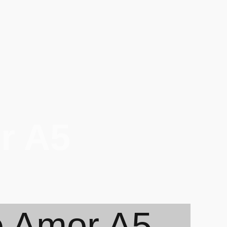
r A5
e Amor A5