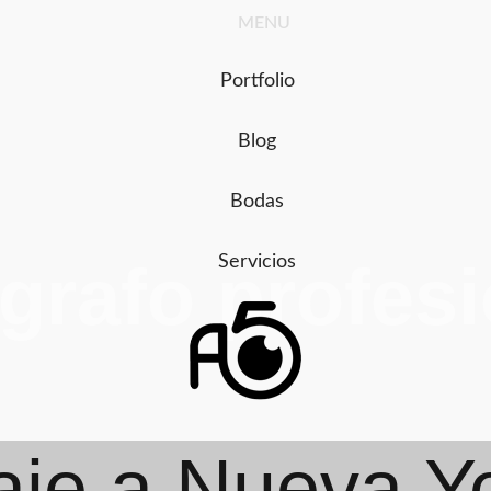
Ir
MENU
al
contenido
Portfolio
Blog
Bodas
Servicios
grafo profes
aje a Nueva Y