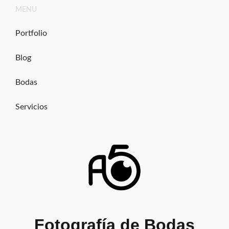
Ir
MENU
al
contenido
Portfolio
Blog
Bodas
Servicios
Fotografía de Bodas