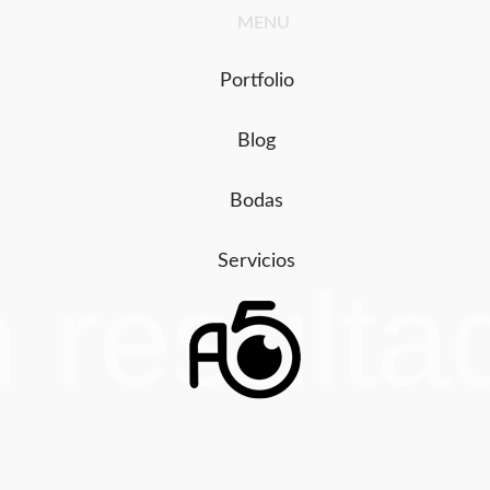
Ir
MENU
al
contenido
Portfolio
Blog
Bodas
Servicios
n resulta